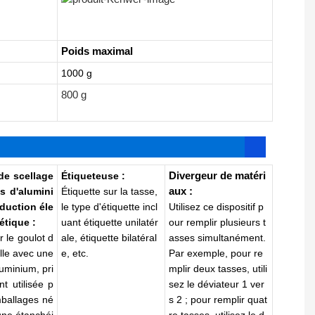
Poids maximal
1000 g
800 g
Divergeur de
matéri
de scellage
Étiqueteuse
:
aux
:
es d'alumini
Étiquette sur la tasse,
nduction
éle
le type d'étiquette incl
Utilisez ce dispositif p
étique
:
uant
étiquette unilatér
our remplir plusieurs t
 le goulot d
ale,
étiquette bilatéral
asses simultanément.
ille avec une
e, etc.
Par exemple, pour re
luminium, pri
mplir deux tasses, utili
t utilisée p
sez le déviateur 1 ver
mballages né
s 2 ; pour remplir quat
une étanchéi
re tasses, utilisez le d