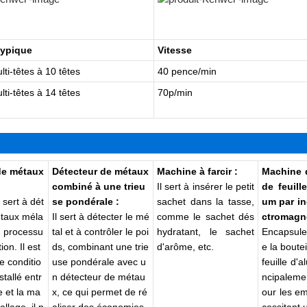
typique
Vitesse
ti-têtes à 10 têtes
40 pence/min
ti-têtes à 14 têtes
70p/min
de métaux
Détecteur de métaux
Machine à farcir
:
Machine 
combiné à une trieu
Il sert à insérer le petit
de feuill
 sert à dét
se pondérale :
sachet dans la tasse,
um par i
étaux
méla
Il sert à détecter le mé
comme le sachet dés
ctromagn
u processu
tal et à contrôler le poi
hydratant, le sachet
Encapsuler
on. Il est
ds, combinant une trie
d'arôme, etc.
e la boute
e conditio
use pondérale avec u
feuille d'a
tallé entr
n détecteur de métau
ncipalemen
e et la ma
x, ce qui permet de ré
our les e
llage, il p
aliser des économies
cessitant 