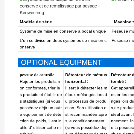
Modèle de série
Machine
Système de mise en conserve à bocal unique
Peseuse mul
L'un se divise en deux systèmes de mise en c
Peseuse mul
onserve
OPTIONAL EQUIPMENT
Détecteur de métaux
Détecteur 
peseuse de contrôle
Rejeter les produits n
horizontal :
tombé :
on conformes, trier le
Il sert à détecter les m
Cet appareil
s produits et
établir
de
étaux
mélangés
lors d
ecter les m
s statistiques (si vous
u processus de produ
ngés
lors d
possédez déjà un autr
ction. Son utilisation e
s de producti
e équipement de déte
st recommandée
aprè
idéal
avant l
ction de poids, il est in
s le conditionnement
nnement. Ins
utile
d'
utiliser cette
m
(si vous possédez déj
e la peseus
achine).
à un détecteur de mét
chine d'emba