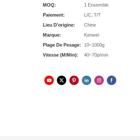
MOQ:
1 Ensemble
Paiement:
L/C, T/T
Lieu D'origine:
Chine
Marque:
Kenwei
Plage De Pesage:
10~1000g
Vitesse (m/min):
40~70p/min