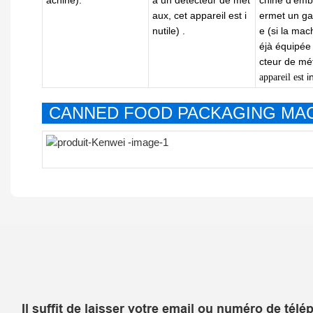
aux,
cet
appareil est i
ermet un ga
nutile)
.
e
(si la mac
éjà équipée
cteur de mé
i
appareil est
CANNED FOOD PACKAGING MAC
Il suffit de laisser votre email ou numéro de té