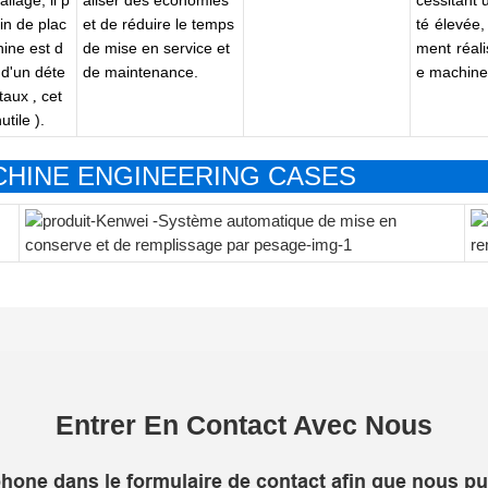
in de plac
et de réduire le temps
té élevée,
hine est d
de mise en service et
ment réal
 d'un déte
de maintenance.
e machine 
taux
cet
,
nutile
).
HINE ENGINEERING CASES
Entrer En Contact Avec Nous
léphone dans le formulaire de contact afin que nous p