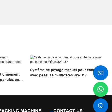
Système de pesage manuel pour emballage
itionnement
avec peseuse multi-têtes JW-B17
granulés en
PACKING MACHINE
CONTACT US