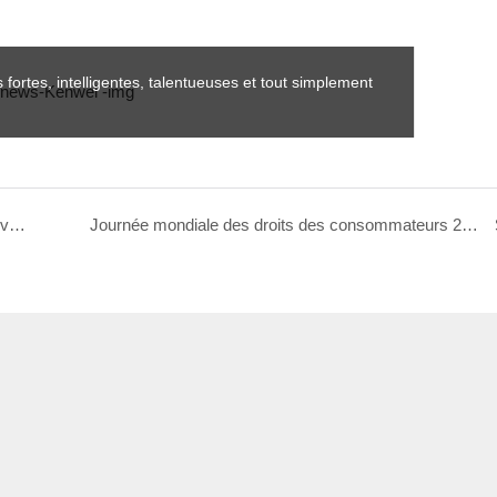
rtes, intelligentes, talentueuses et tout simplement
Guangdong Kenwei a remporté de nombreux prix gouvernementaux
Journée mondiale des droits des consommateurs 2022 : une escorte Kenwei basée sur l'intégrité pour vous