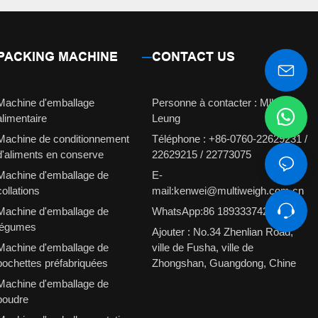
PACKING MACHINE
CONTACT US
Machine d'emballage
Personne à contacter : Mlle
alimentaire
Leung
Machine de conditionnement
Téléphone : +86-0760-22629231 /
d'aliments en conserve
22629215 / 22773075
Machine d'emballage de
E-
collations
mail:kenwei@multiweigh.com.cn
Machine d'emballage de
WhatsApp:86 18933374210
légumes
Ajouter : No.34 Zhenlian Road,
Machine d'emballage de
ville de Fusha, ville de
pochettes préfabriquées
Zhongshan, Guangdong, Chine
Machine d'emballage de
poudre