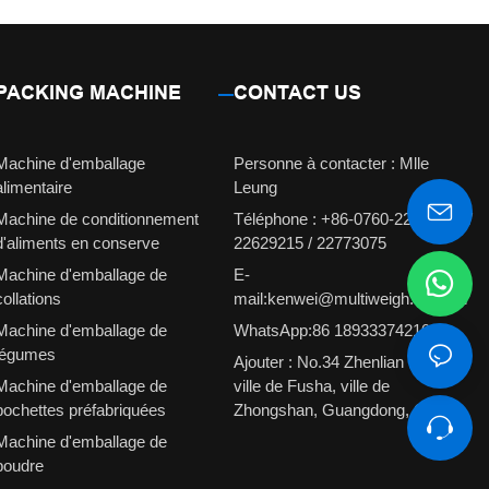
PACKING MACHINE
CONTACT US
Machine d'emballage
Personne à contacter : Mlle
alimentaire
Leung
Machine de conditionnement
Téléphone : +86-0760-22629231 /
d'aliments en conserve
22629215 / 22773075
Machine d'emballage de
E-
collations
mail:kenwei@multiweigh.com.cn
Machine d'emballage de
WhatsApp:86 18933374210
légumes
Ajouter : No.34 Zhenlian Road,
Machine d'emballage de
ville de Fusha, ville de
pochettes préfabriquées
Zhongshan, Guangdong, Chine
Machine d'emballage de
poudre