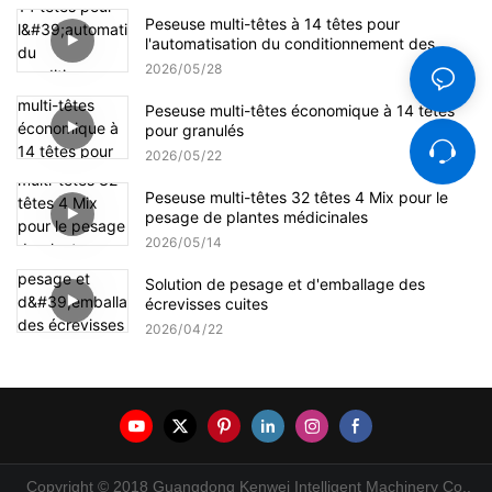
Peseuse multi-têtes à 14 têtes pour
l'automatisation du conditionnement des
graines de tournesol
2026
05
28
Peseuse multi-têtes économique à 14 têtes
pour granulés
2026
05
22
Peseuse multi-têtes 32 têtes 4 Mix pour le
pesage de plantes médicinales
2026
05
14
Solution de pesage et d'emballage des
écrevisses cuites
2026
04
22
Copyright © 2018 Guangdong Kenwei Intelligent Machinery Co.,