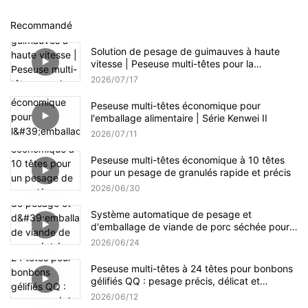
Recommandé
Solution de pesage de guimauves à haute
vitesse | Peseuse multi-têtes pour la
production de confiseries
2026
07
17
Peseuse multi-têtes économique pour
l'emballage alimentaire | Série Kenwei II
2026
07
11
Peseuse multi-têtes économique à 10 têtes
pour un pesage de granulés rapide et précis
2026
06
30
Système automatique de pesage et
d'emballage de viande de porc séchée pour
petits et grands formats
2026
06
24
Peseuse multi-têtes à 24 têtes pour bonbons
gélifiés QQ : pesage précis, délicat et
efficace
2026
06
12