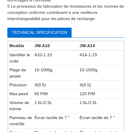
5 Le processus de fabrication de moisissures et les normes de
conception uniforme contribuent à une meilleure
interchangeabilité pour les pièces de rechange.
TECHNICAL SPECIFICATION
Modèle
JW-A10
JW-A14
Identifier le
A10-1-19
A14-1-19
code
Plage de
10-1000g
10-1500g
pesée
Précision
X(0.5)
X(0.5)
Max.peed
65 P/M
120 P/M
Volume de
1.6L/2.5L
1.6L/2.5L
trémie
Panneau de
Écran tactile de 7 "
Écran tactile de 7 "
contrôle