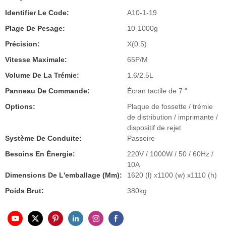
Identifier Le Code:
A10-1-19
Plage De Pesage:
10-1000g
Précision:
X(0.5)
Vitesse Maximale:
65P/M
Volume De La Trémie:
1.6/2.5L
Panneau De Commande:
Écran tactile de 7 "
Options:
Plaque de fossette / trémie
de distribution / imprimante /
dispositif de rejet
Système De Conduite:
Passoire
Besoins En Énergie:
220V / 1000W / 50 / 60Hz /
10A
Dimensions De L'emballage (mm):
1620 (l) x1100 (w) x1110 (h)
Poids Brut:
380kg