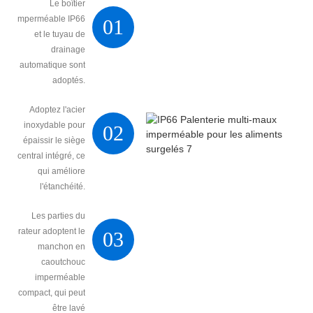
Le boîtier
imperméable IP66
01
et le tuyau de
drainage
automatique sont
adoptés.
Adoptez l'acier
inoxydable pour
02
épaissir le siège
central intégré, ce
qui améliore
l'étanchéité.
Les parties du
vibrateur adoptent le
03
manchon en
caoutchouc
imperméable
compact, qui peut
être lavé