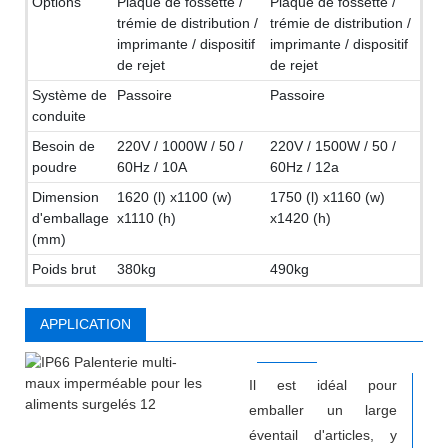
Options
Plaque de fossette /
Plaque de fossette /
trémie de distribution /
trémie de distribution /
imprimante / dispositif
imprimante / dispositif
de rejet
de rejet
Système de
Passoire
Passoire
conduite
Besoin de
220V / 1000W / 50 /
220V / 1500W / 50 /
poudre
60Hz / 10A
60Hz / 12a
Dimension
1620 (l) x1100 (w)
1750 (l) x1160 (w)
d'emballage
x1110 (h)
x1420 (h)
(mm)
Poids brut
380kg
490kg
APPLICATION
Il est idéal pour
emballer un large
éventail d'articles, y