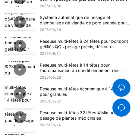
2026
06
30
Système automatique de pesage et
d'emballage de viande de porc séchée pour
petits et grands formats
2026
06
24
Peseuse multi-têtes à 24 têtes pour bonbons
gélifiés QQ : pesage précis, délicat et
efficace
2026
06
12
Peseuse multi-têtes à 14 têtes pour
l'automatisation du conditionnement des
graines de tournesol
2026
05
28
Peseuse multi-têtes économique à 14 têtes
pour granulés
2026
05
22
Peseuse multi-têtes 32 têtes 4 Mix pour le
pesage de plantes médicinales
2026
05
14