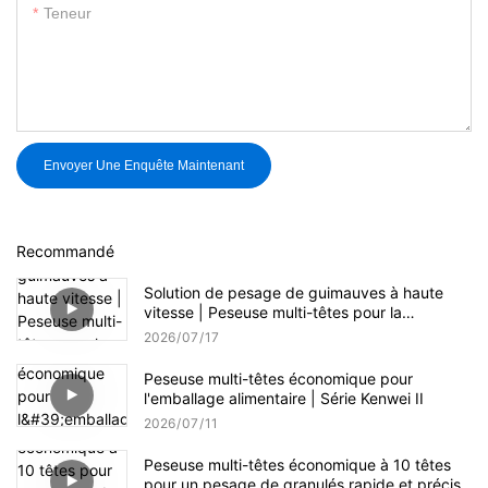
Teneur
Envoyer Une Enquête Maintenant
Recommandé
Solution de pesage de guimauves à haute
vitesse | Peseuse multi-têtes pour la
production de confiseries
2026
07
17
Peseuse multi-têtes économique pour
l'emballage alimentaire | Série Kenwei II
2026
07
11
Peseuse multi-têtes économique à 10 têtes
pour un pesage de granulés rapide et précis