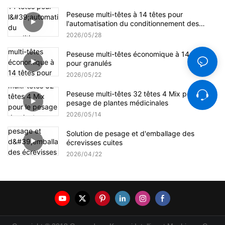
Peseuse multi-têtes à 14 têtes pour
l'automatisation du conditionnement des
graines de tournesol
2026
05
28
Peseuse multi-têtes économique à 14 têtes
pour granulés
2026
05
22
Peseuse multi-têtes 32 têtes 4 Mix pour le
pesage de plantes médicinales
2026
05
14
Solution de pesage et d'emballage des
écrevisses cuites
2026
04
22