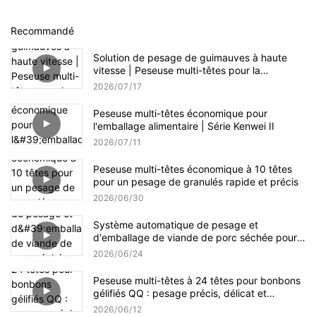
Recommandé
Solution de pesage de guimauves à haute
vitesse | Peseuse multi-têtes pour la
production de confiseries
2026
07
17
Peseuse multi-têtes économique pour
l'emballage alimentaire | Série Kenwei II
2026
07
11
Peseuse multi-têtes économique à 10 têtes
pour un pesage de granulés rapide et précis
2026
06
30
Système automatique de pesage et
d'emballage de viande de porc séchée pour
petits et grands formats
2026
06
24
Peseuse multi-têtes à 24 têtes pour bonbons
gélifiés QQ : pesage précis, délicat et
efficace
2026
06
12