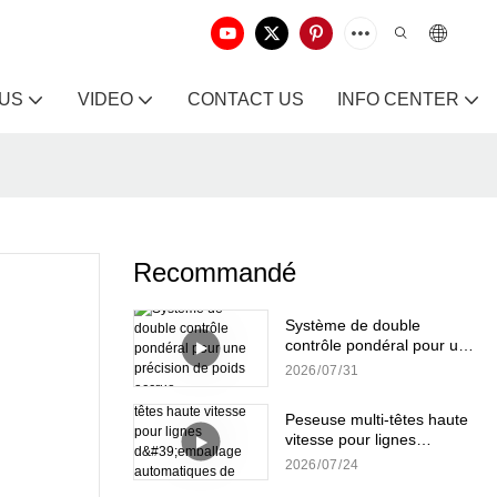
 US
VIDEO
CONTACT US
INFO CENTER
Recommandé
Système de double
contrôle pondéral pour une
précision de poids accrue
2026
07
31
Peseuse multi-têtes haute
vitesse pour lignes
d'emballage automatiques
2026
07
24
de snacks