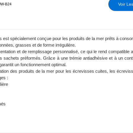
Voir Les
 JW-B24
s est spécialement conçue pour les produits de la mer prêts à conso
onnées, grasses et de forme irrégulière.
ntation et de remplissage personnalisé, ce qui le rend compatible a
es sachets préformés. Grâce à une trémie antiadhésive et à un cont
arantit un fonctionnement optimal.
ation des produits de la mer pour les écrevisses cuites, les écrevis
es :
lière
ués