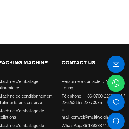
PACKING MACHINE
CONTACT US
Machine d'emballage
Personne à contacter : Mlle
alimentaire
Leung
Machine de conditionnement
Téléphone : +86-0760-22629231 /
d'aliments en conserve
22629215 / 22773075
Machine d'emballage de
E-
collations
mail:kenwei@multiweigh.com.cn
Machine d'emballage de
WhatsApp:86 18933374210