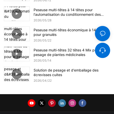
2026
06
12
Peseuse multi-têtes à 14 têtes pour
l'automatisation du conditionnement des
graines de tournesol
2026
05
28
Peseuse multi-têtes économique à 14 têtes
pour granulés
2026
05
22
Peseuse multi-têtes 32 têtes 4 Mix pour le
pesage de plantes médicinales
2026
05
14
Solution de pesage et d'emballage des
écrevisses cuites
2026
04
22