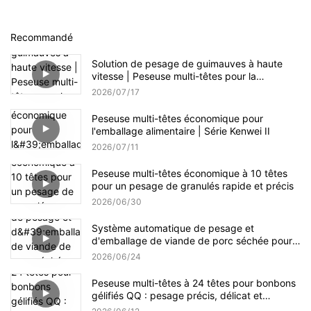
Recommandé
Solution de pesage de guimauves à haute
vitesse | Peseuse multi-têtes pour la
production de confiseries
2026
07
17
Peseuse multi-têtes économique pour
l'emballage alimentaire | Série Kenwei II
2026
07
11
Peseuse multi-têtes économique à 10 têtes
pour un pesage de granulés rapide et précis
2026
06
30
Système automatique de pesage et
d'emballage de viande de porc séchée pour
petits et grands formats
2026
06
24
Peseuse multi-têtes à 24 têtes pour bonbons
gélifiés QQ : pesage précis, délicat et
efficace